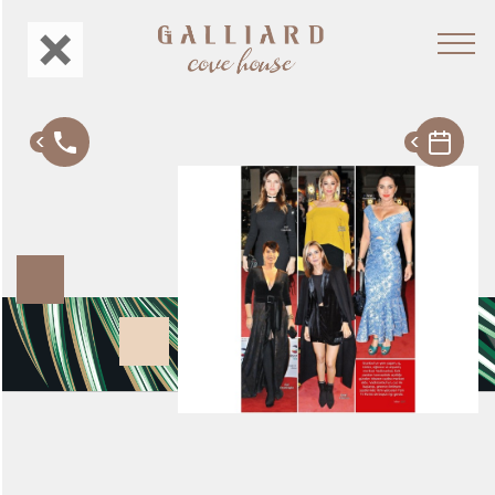
Hakkımızda
Konsept
Menu
Şubeler
Gastronomi
Etkinlikler
Privé