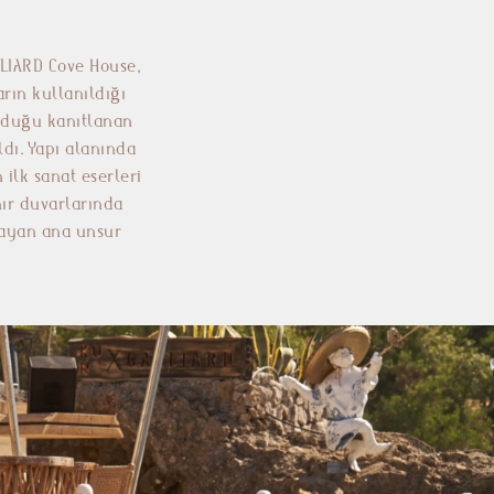
LLIARD Cove House,
rın kullanıldığı
olduğu kanıtlanan
dı. Yapı alanında
ilk sanat eserleri
nır duvarlarında
layan ana unsur