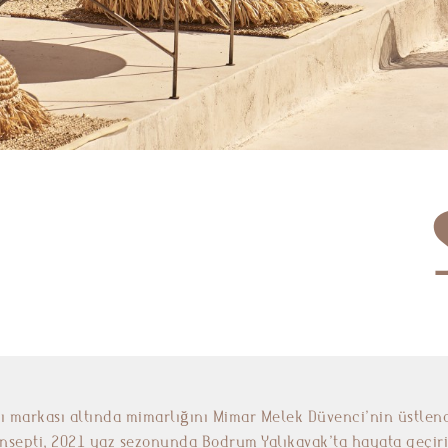
ı markası altında mimarlığını Mimar Melek Düvenci’nin üstlen
nsepti, 2021 yaz sezonunda Bodrum Yalıkavak’ta hayata geçiri