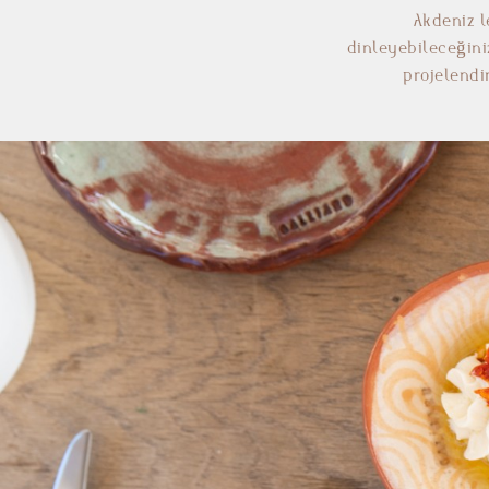
Akdeniz l
dinleyebileceğini
projelendi