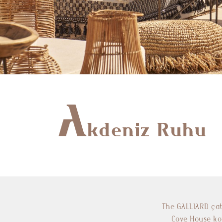
A
kdeniz Ruhu
The GALLIARD çat
Cove House ko