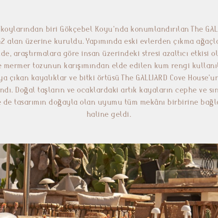
ı koylarından biri Gökçebel Koyu’nda konumlandırılan The GA
2 alan üzerine kuruldu. Yapımında eski evlerden çıkma ağaçla
e, araştırmalara göre insan üzerindeki stresi azaltıcı etkisi 
 mermer tozunun karışımından elde edilen kum rengi kullanıl
ya çıkan kayalıklar ve bitki örtüsü The GALLIARD Cove House’un 
dı. Doğal taşların ve ocaklardaki artık kayaların cephe ve sı
le de tasarımın doğayla olan uyumu tüm mekânı birbirine bağ
haline geldi.