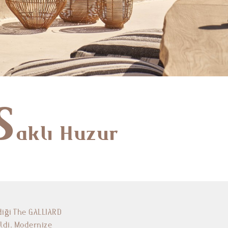
S
aklı Huzur
diği The GALLIARD
ldi. Modernize