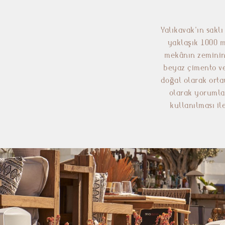
Yalıkavak’ın sakl
yaklaşık 1000 m
mekânın zeminind
beyaz çimento ve
doğal olarak orta
olarak yorumlan
kullanılması i