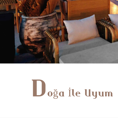
D
oğa İle Uyum